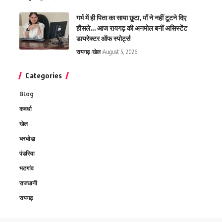
गर्भ में ही पिता का साया छूटा, माँ ने नहीं टूटने दिए
हौसले… आज रायगढ़ की अनमोल बनीं असिस्टेंट
डायरेक्टर ऑफ स्पोर्ट्स
रायगढ़
खेल
August 5, 2026
Categories
Blog
कवर्धा
खेल
घरघोडा़
पंडरिया
भटगांव
राजधानी
रायगढ़