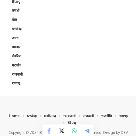
Blog
कवर्धा
खेल
घरघोडा़
डभरा
तमनार
पंडरिया
भटगांव
राजधानी
रायगढ़
Home
घरघोडा़
छत्तीसगढ़
न्यायधानी
राजधानी
राजनीति
रायगढ़
Blog
Copyright © 2024 Bhokochand.com. All Rights Reserved. Design by DEV